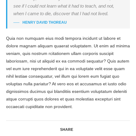
see if I could not learn what it had to teach, and not,
when I came to die, discover that I had not lived.
HENRY DAVID THOREAU
Quia non numquam eius modi tempora incidunt ut labore et
dolore magnam aliquam quaerat voluptatem. Ut enim ad minima
veniam, quis nostrum rcitationem ullam corporis suscipit
laboriosam, nisi ut aliquid ex ea commodi sequatur? Quis autem
vel eum iure reprehenderit qui in ea voluptate velit esse quam
nihil lestiae consequatur, vel illum qui lorem eum fugiat quo
voluptas nulla pariatur? At vero eos et accusamus et iusto odio
dignissimos ducimus qui blanditiis esentium voluptatum deleniti
atque corrupti quos dolores et quas molestias excepturi sint
occaecati cupiditate non provident.
SHARE